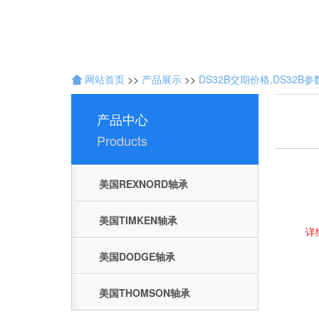
技
术
网站首页
>>
产品展示
>>
DS32B交期价格,DS32B参
开
发
：
产品中心
聊
Products
城
网
络
美国REXNORD轴承
公
司
美国TIMKEN轴承
详
美国DODGE轴承
美国THOMSON轴承