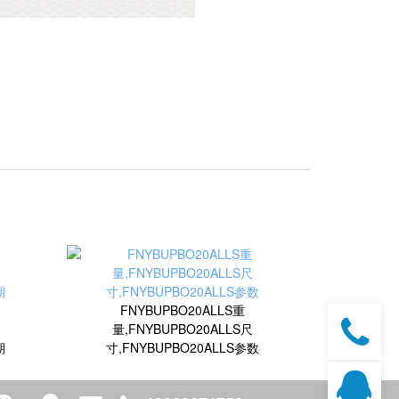
FNYBUPBO20ALLS重
量,FNYBUPBO20ALLS尺
期
寸,FNYBUPBO20ALLS参数