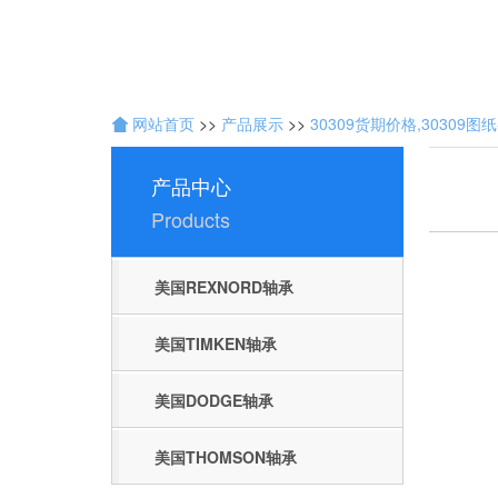
技
网站首页
>>
产品展示
>>
30309货期价格,30309图
术
开
产品中心
发
：
Products
聊
城
网
美国REXNORD轴承
络
公
美国TIMKEN轴承
司
美国DODGE轴承
美国THOMSON轴承